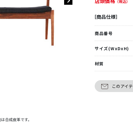
店頭価格
（税込）
［商品仕様］
商品番号
サイズ(WxDxH)
材質
このアイ
地は合成皮革です。