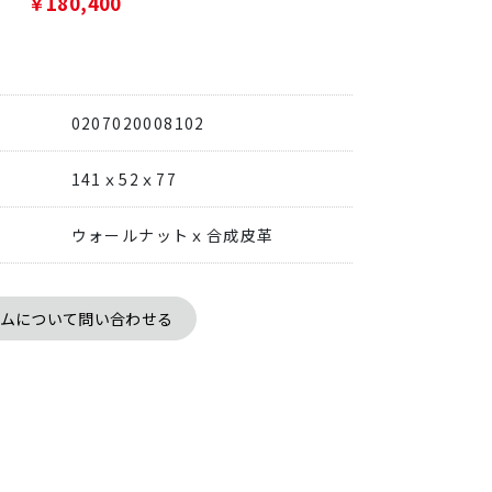
￥180,400
0207020008102
141ｘ52ｘ77
ウォールナットｘ合成皮革
テムについて問い合わせる