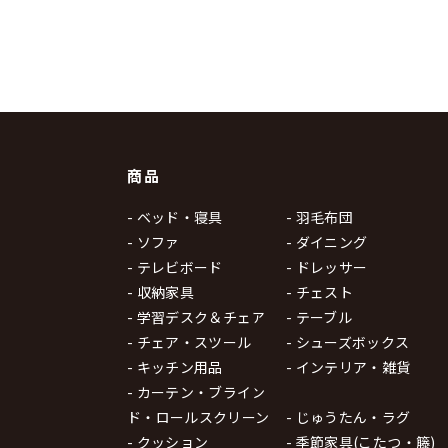
商品
- ベッド・寝具
- 羽毛布団
- ソファ
- ダイニング
- テレビボード
- ドレッサー
- 収納家具
- チェスト
- 学習デスク＆チェア
- テーブル
- チェア・スツール
- シューズボックス
- キッチン用品
- インテリア・雑貨
- カーテン・ブライン
ド・ロールスクリーン
- じゅうたん・ラグ
- クッション
- 季節家具(こたつ・籐)