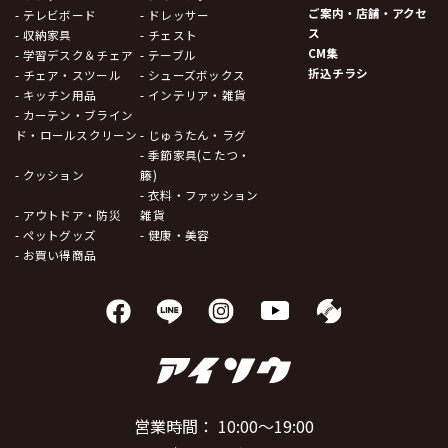
ご案内・店舗・アクセ
- テレビボード
- ドレッサー
ス
- 収納家具
- チェスト
CM集
- 学習デスク＆チェア
- テーブル
折込チラシ
- チェア・スツール
- シューズボックス
- キッチン用品
- インテリア・雑貨
- カーテン・ブライン
ド・ロールスクリーン
- じゅうたん・ラグ
- 季節家具(こたつ・
- クッション
籐)
- 衣料・ファッション
- アウトドア・防災
雑貨
- ペットグッズ
- 健康・美容
- お買い得商品
営業時間： 10:00～19:00