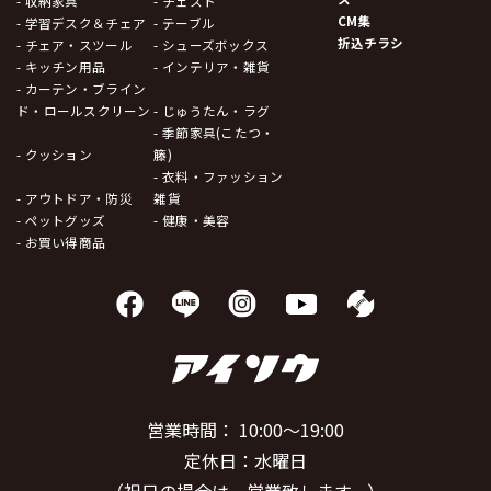
- 収納家具
- チェスト
CM集
- 学習デスク＆チェア
- テーブル
折込チラシ
- チェア・スツール
- シューズボックス
- キッチン用品
- インテリア・雑貨
- カーテン・ブライン
ド・ロールスクリーン
- じゅうたん・ラグ
- 季節家具(こたつ・
- クッション
籐)
- 衣料・ファッション
- アウトドア・防災
雑貨
- ペットグッズ
- 健康・美容
- お買い得商品
営業時間： 10:00～19:00
定休日：水曜日
（祝日の場合は、営業致します。）