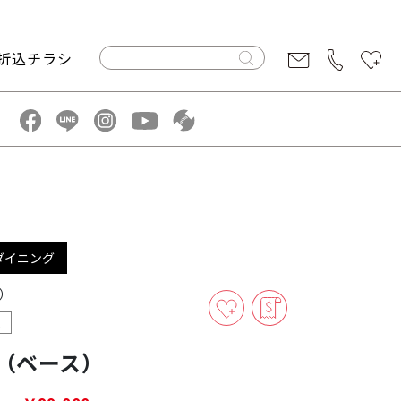
折込チラシ
ダイニング
）
ム
（ベース）