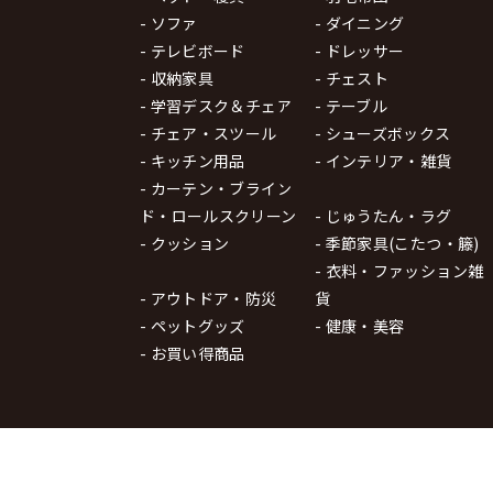
- ソファ
- ダイニング
- テレビボード
- ドレッサー
- 収納家具
- チェスト
- 学習デスク＆チェア
- テーブル
- チェア・スツール
- シューズボックス
- キッチン用品
- インテリア・雑貨
- カーテン・ブライン
ド・ロールスクリーン
- じゅうたん・ラグ
- クッション
- 季節家具(こたつ・籐)
- 衣料・ファッション雑
- アウトドア・防災
貨
- ペットグッズ
- 健康・美容
- お買い得商品