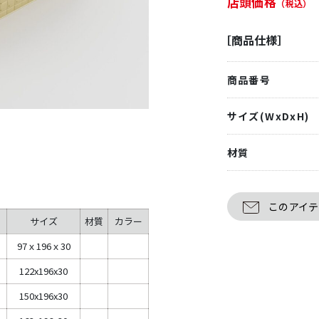
店頭価格
（税込）
［商品仕様］
商品番号
サイズ(WxDxH)
材質
このアイ
サイズ
材質
カラー
97ｘ196ｘ30
122x196x30
150x196x30