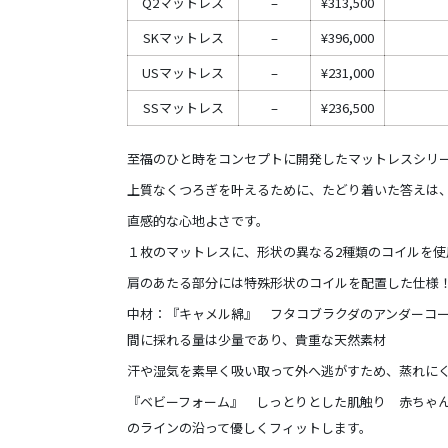
Q2マットレス
–
¥313,500
SKマットレス
–
¥396,000
USマットレス
–
¥231,000
SSマットレス
–
¥236,500
至福のひと時をコンセプトに開発したマットレスシリ
上質なくつろぎを叶えるために、たどり着いた答えは
直感的な心地よさです。
１枚のマットレスに、形状の異なる2種類のコイルを使
肩のあたる部分には特殊形状のコイルを配置した仕様
中材：『キャメル綿』 フタコブラクダのアンダーコー
間に採れる量は少量であり、貴重な天然素材
汗や湿気を素早く吸い取って外へ逃がすため、蒸れに
『ベビーフォーム』 しっとりとした肌触り 赤ちゃ
のラインの沿って優しくフィットします。