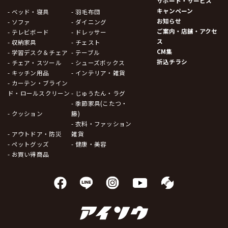
サポート・サービス
キャンペーン
- ベッド・寝具
- 羽毛布団
お知らせ
- ソファ
- ダイニング
ご案内・店舗・アクセ
- テレビボード
- ドレッサー
ス
- 収納家具
- チェスト
CM集
- 学習デスク＆チェア
- テーブル
折込チラシ
- チェア・スツール
- シューズボックス
- キッチン用品
- インテリア・雑貨
- カーテン・ブライン
ド・ロールスクリーン
- じゅうたん・ラグ
- 季節家具(こたつ・
- クッション
籐)
- 衣料・ファッション
- アウトドア・防災
雑貨
- ペットグッズ
- 健康・美容
- お買い得商品