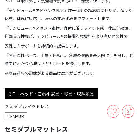
カバーは取り外して洗濯機せ洗えるので、清潔に保てます。
『テンピュール®アドバンス素材』数十億もの超高感度セルが、体型や
体重、体温に反応し、身体のすみずみまでフィットします。
『テンピュール®アダプト素材』身体に沿うフィット感、体圧分散性、
衝撃吸収性など、テンピュール®の特徴的な機能をより高い耐久性で
安定したサポートを持続的に提供します。
『高耐久性ベース』上層と連動し、各層の機能を最大限に引き出し、長
時間にわたり心地よさとサポートを提供します。
※商品番号の記載がある商品は展示がございます。
3Ｆ｜ベッド・ご婚礼家具・寝具・収納家具
セミダブルマットレス
TEMPUR
セミダブルマットレス