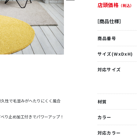
店頭価格
（税込）
［商品仕様］
商品番号
サイズ(WxDxH)
対応サイズ
耐久性で毛並みがへたりにくく風合
材質
すべり止め加工付きでパワーアップ！
カラー
対応カラー