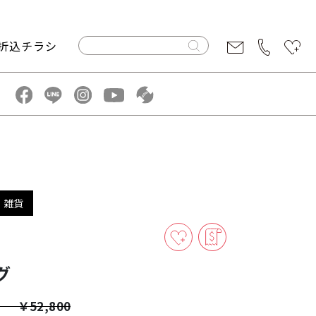
折込チラシ
・雑貨
グ
￥52,800