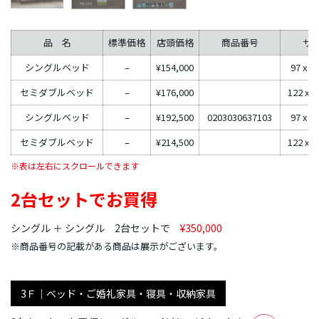
品 名
標準価格
店頭価格
商品番号
サ
シングルベッド
–
¥154,000
97 x 19
セミダブルベッド
–
¥176,000
122 x 1
シングルベッド
–
¥192,500
0203030637103
97 x 19
セミダブルベッド
–
¥214,500
122 x 1
2台セットでお買得
シングル ＋ シングル 2台セットで
¥350,000
※商品番号の記載がある商品は展示がございます。
3Ｆ｜ベッド・ご婚礼家具・寝具・収納家具