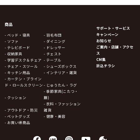
商品
サポート・サービス
キャンペーン
- ベッド・寝具
- 羽毛布団
お知らせ
- ソファ
- ダイニング
ご案内・店舗・アクセ
- テレビボード
- ドレッサー
ス
- 収納家具
- チェスト
CM集
- 学習デスク＆チェア
- テーブル
折込チラシ
- チェア・スツール
- シューズボックス
- キッチン用品
- インテリア・雑貨
- カーテン・ブライン
ド・ロールスクリーン
- じゅうたん・ラグ
- 季節家具(こたつ・
- クッション
籐)
- 衣料・ファッション
- アウトドア・防災
雑貨
- ペットグッズ
- 健康・美容
- お買い得商品