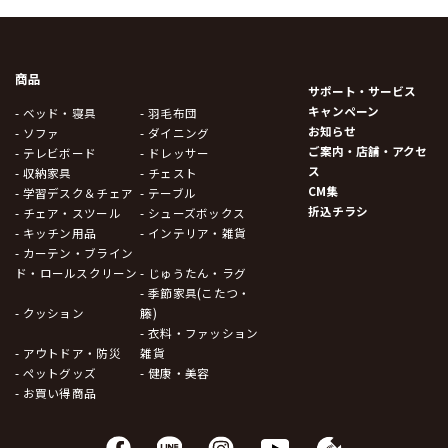
商品
サポート・サービス
キャンペーン
- ベッド・寝具
- 羽毛布団
お知らせ
- ソファ
- ダイニング
ご案内・店舗・アクセ
- テレビボード
- ドレッサー
ス
- 収納家具
- チェスト
CM集
- 学習デスク＆チェア
- テーブル
折込チラシ
- チェア・スツール
- シューズボックス
- キッチン用品
- インテリア・雑貨
- カーテン・ブライン
ド・ロールスクリーン
- じゅうたん・ラグ
- 季節家具(こたつ・
- クッション
籐)
- 衣料・ファッション
- アウトドア・防災
雑貨
- ペットグッズ
- 健康・美容
- お買い得商品