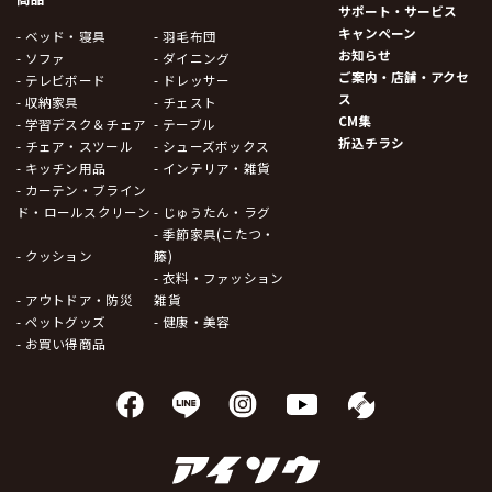
サポート・サービス
キャンペーン
- ベッド・寝具
- 羽毛布団
お知らせ
- ソファ
- ダイニング
ご案内・店舗・アクセ
- テレビボード
- ドレッサー
ス
- 収納家具
- チェスト
CM集
- 学習デスク＆チェア
- テーブル
折込チラシ
- チェア・スツール
- シューズボックス
- キッチン用品
- インテリア・雑貨
- カーテン・ブライン
ド・ロールスクリーン
- じゅうたん・ラグ
- 季節家具(こたつ・
- クッション
籐)
- 衣料・ファッション
- アウトドア・防災
雑貨
- ペットグッズ
- 健康・美容
- お買い得商品